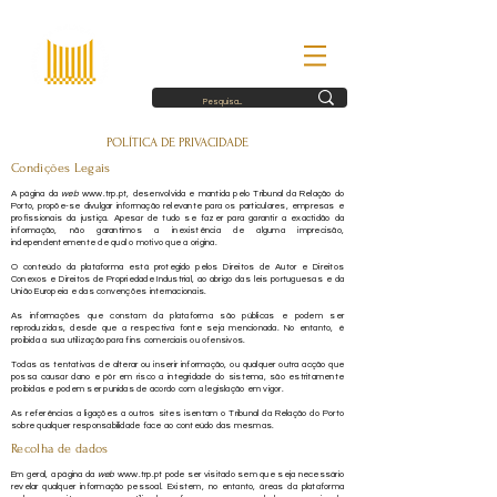
POLÍTICA DE PRIVACIDADE
Condições Legais
A pá
gina da
web
www.trp.pt
, desenvolvida e mantida pelo Tribunal da Relação do
Porto, propõe-se divulgar informação relevante para os particulares, empresas e
profissionais da justiça. Apesar de tudo se fazer para garantir a
exactidão
da
informação, não garantimos a inexistência de alguma imprecisão,
independentemente de qual o motivo que a origina.
O conteúdo da plataforma está protegido pelos Direitos de Autor e Direitos
Conexos e Direitos de Propriedade Industrial, ao abrigo das leis portuguesas e da
União Europeia e das convenções internacionais.
As informações que constam da plataforma são públicas e podem ser
reproduzidas, desde que a
respectiva
fonte seja mencionada. No entanto, é
proibida a sua utilização para fins comerciais ou ofensivos.
Todas as tentativas de alterar ou inserir informação, ou qualquer outra acção que
possa causar dano e pôr em risco a integridade do sistema, são estritamente
proibidas e podem ser punidas de acordo com a legislação em vigor.
As referências a ligações a outros sites isentam o Tribunal da Relação do Porto
sobre qualquer responsabilidade face ao conteúdo das mesmas.
Recolha de dados
Em geral, a página da
web
www.trp.pt
pode ser visitado sem que seja necessário
revelar qualquer informação pessoal. Existem, no entanto, áreas da plataforma