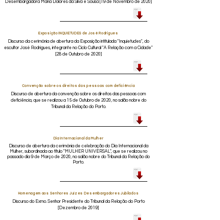
Desembargadora Maria Dolores da Silva e Sousa [19 de Novembro de 2020]
Exposição INQUIETUDES de José Rodrigues
Discurso da cerimónia de abertura da Exposição intitulada "Inquietudes", do
escultor José Rodrigues, integrante no Ciclo Cultural "A Relação com a Cidade"
[28 de Outubro de 2020]
Convenção sobre os direitos das pessoas com deficiência
Discurso de abertura da convenção sobre os direitos das pessoas com
deficiência, que se realizou a 15 de Outubro de 2020, no salão nobre do
Tribunal da Relação do Porto.
Dia Internacional da Mulher
Discurso de abertura da cerimónia de celebração do Dia Internacional da
Mulher, subordinada ao título "MULHER UNIVERSAL", que se realizou no
passado dia 9 de Março de 2020, no salão nobre do Tribunal da Relação do
Porto.
Homenagem aos Senhores Juízes Desembargadores Jubilados
Discurso do Exmo. Senhor Presidente do Tribunal da Relação do Porto
[Dezembro de 2019]