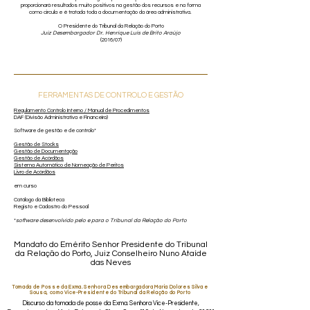
proporcionará resultados muito positivos na gestão dos recursos e na forma
como circula e é tratada toda a documentação da área administrativa.
O Presidente do Tribunal da Relação do Porto
Juiz Desembargador Dr. Henrique Luís de Brito Araújo
(2016/07)
FERRAMENTAS DE CONTROLO E GESTÃO
Regulamento Controlo Interno / Manual de Procedimentos
DAF (Divisão Administrativa e Financeira)
Software de gestão e de controlo*
Gestão de Stocks
Gestão de Documentação
Gestão de Acórdãos
Sistema Automático de Nomeação de Peritos
Livro de Acórdãos
em curso
Catálogo da Biblioteca
Registo e Cadastro do Pessoal
*
software desenvolvido pelo e para o Tribunal da Relação do Porto
Mandato do Emérito Senhor Presidente do Tribunal
da Relação do Porto, Juiz Conselheiro Nuno Ataíde
das Neves
Tomada de Posse da Exma. Senhora Desembargadora Maria Dolores Silva e
Sousa, como Vice-Presidente do Tribunal da Relação do Porto
Discurso da tomada de posse da Exma. Senhora Vice-Presidente,