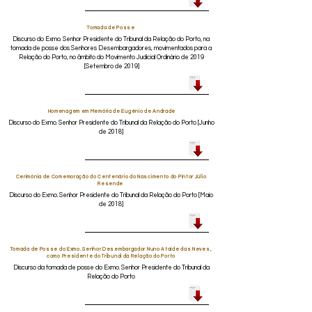
Tomada de Posse
Discurso do Exmo. Senhor Presidente do Tribunal da Relação do Porto, na
tomada de posse dos Senhores Desembargadores, movimentados para a
Relação do Porto, no âmbito do Movimento Judicial Ordinário de 2019
[Setembro de 2019]
Homenagem em Memória de Eugénio de Andrade
Discurso do Exmo. Senhor Presidente do Tribunal da Relação do Porto [Junho
de 2018]
Cerimónia de Comemoração do Centenário do Nascimento do Pintor Júlio
Resende
Discurso do Exmo. Senhor Presidente do Tribunal da Relação do Porto [Maio
de 2018]
Tomada de Posse do Exmo. Senhor Desembargador Nuno Ataíde das Neves,
como Presidente do Tribunal da Relação do Porto
Discurso da tomada de posse do Exmo. Senhor Presidente do Tribunal da
Relação do Porto