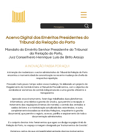
Acervo Digital dos Eméritos Presidentes do
Tribunal da Relação do Porto
Mandato do Emérito Senhor Presidente do Tribunal
da Relação do Porto,
Juiz Conselheiro Henrique Luís de Brito Araújo
A INOVAÇÃO PASSA POR AQUI
A intenção de modernizar o sector administrativo do Tribunal da Relação do Porto
encontrou o momento ideal de concretização na recente mudança de chefia da
respectiva repartição.
Passado muito pouco tempo sobre essa mudança, foi elaborado um projecto de
Regulamento de Controlo Interno e Manual de Procedimentos, com o objectivo de
estabelecer sistemas de controlo indispensáveis a uma gestão eficiente e
transparente.
Aprovado esse instrumento, foram logo trabalhadas duas plataformas
informáticas: uma relativa à gestão de stocks, que permite a recepção e
tratamento das requisições internas de material, o controlo das entradas e
saídas de bens e a monitorização actualizada das existências; e outra,
completamente inovadora ao nível das Relações, respeitante à gestão
documental, que permite o registo, acesso, partilha e arquivamento de toda a
documentação administrativa.
É o conjunto destas três ferramentas que agora se divulga na página Web da
Relação do Porto, no espaço à margem designado por ‘Instrumentos de Gestão’.
Estamos certos de que a integral implementação destes instrumentos