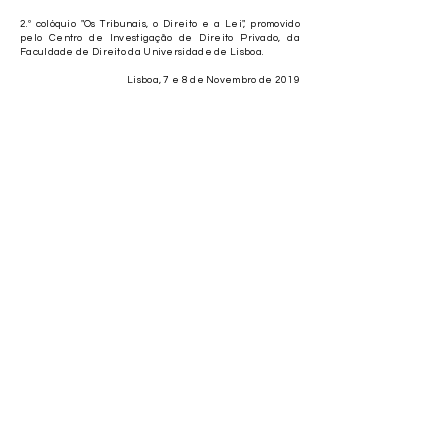
2.º colóquio "Os Tribunais, o Direito e a Lei", promovido
pelo Centro de Investigação de Direito Privado, da
Faculdade de Direito da Universidade de Lisboa.
Lisboa, 7 e 8 de Novembro de 2019
Entrevista a Nuno Ataíde das Neves, Juiz
Desembargador Presidente do Tribunal da Relação do
Porto, levada a cabo pela OSAE.tv - Ordem dos
Solicitadores e Agentes de Execução.
Março de 2019
Eleito Novo Presidente do Tribunal
da Relação do Porto
José Igreja Matos foi eleito Presidente do Tribunal da Relação do Porto.