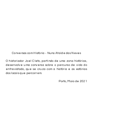
Conversas com História - Nuno Ataíde das Neves
O historiador Joel Cleto, partindo de uma zona histórica,
desenvolve uma conversa sobre o percurso de vida do
entrevistado, que se cruza com a história e as estórias
dos locais que percorrem.
Porto, Maio de 2021