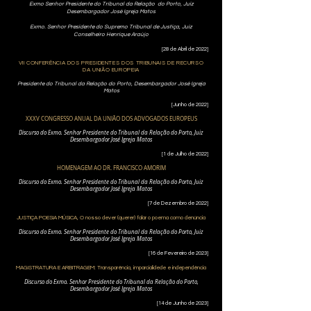
Exmo Senhor Presidente do Tribunal da Relação do Porto, Juiz
Desembargador José Igreja Matos
Exmo. Senhor Presidente do Supremo Tribunal de Justiça, Juiz
Conselheiro Henrique Araújo
[28 de Abril de 2022]
VII CONFERÊNCIA DOS PRESIDENTES DOS TRIBUNAIS DE RECURSO
DA UNIÃO EUROPEIA
Presidente do Tribunal da Relação do Porto, Desembargador José Igreja
Matos
[Junho de 2022]
XXXV CONGRESSO ANUAL DA UNIÃO DOS ADVOGADOS EUROPEUS
Discurso do Exmo. Senhor Presidente do Tribunal da Relação do Porto, Juiz
Desembargador José Igreja Matos
[1 de Julho de 2022]
HOMENAGEM AO DR. FRANCISCO AMORIM
Discurso do Exmo. Senhor Presidente do Tribunal da Relação do Porto, Juiz
Desembargador José Igreja Matos
[7 de Dezembro de 2022]
JUSTIÇA POESIA MÚSICA,
O nosso dever (querer) falar o poema como denúncia
Discurso do Exmo. Senhor Presidente do Tribunal da Relação do Porto, Juiz
Desembargador José Igreja Matos
[16 de Fevereiro de 2023]
MAGISTRATURA E ARBITRAGEM: Transparência, imparcialidede e independência
Discurso do Exmo. Senhor
Presidente do Tribunal da Relação do Porto,
Desembargador José Igreja Matos
[14 de Junho de 2023]