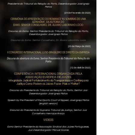
Presidente do Tribunal da Relação do Porto, Desembargador José Igreja
Matos
[24 de Fevereiro de 2022]
CERIMÓNIA DE APRESENTAÇÃO DO ROMANCE “AS SOMBRAS DE UMA
AZINHEIRA”, DA AUTORIA DO
EXMO. SENHOR CONSELHEIRO, DR. ÁLVARO LABORINHO LÚCIO
Discurso do Exmo. Senhor Presidente do Tribunal da Relação do Porto,
Desembargador José Igreja Matos
Discurso do Exmo. Senhor Conselheiro, Dr. Álvaro Laborinho Lúcio
[23 de Março de 2022]
II CONGRESSO INTERNACIONAL LUSO-BRASILEIRO DE DIREITO DA EMPRESA
Discurso de abertura do Exmo. Senhor Presidente do Tribunal da Relação do
Porto
[12 de Abril de 2022]
CONFERÊNCIA INTERNACIONAL ORGANIZADA PELA
ASSOCIAÇÃO EUROPEIA DE JUIZES
Integridade Judicial Fortalecimento da Transparência e Confiança na
Justiça. Como Podem os Juízes Fazer Mais e Melhor?
Discurso do Presidente do Tribunal da Relação do Porto, Senhor Juiz
Desembargador José Igreja Matos
Speech by the President of the Oporto Court of Appeal, José Igreja Matos
[english version]
Discurso do Presidente do Supremo Tribunal de Justiça, Senhor Juiz
Conselheiro Henrique Araújo
VIDEOS
Exmo Senhor Presidente da Associação Sindical dos Juízes Portugueses,
Juiz Desembargador Manuel Soares