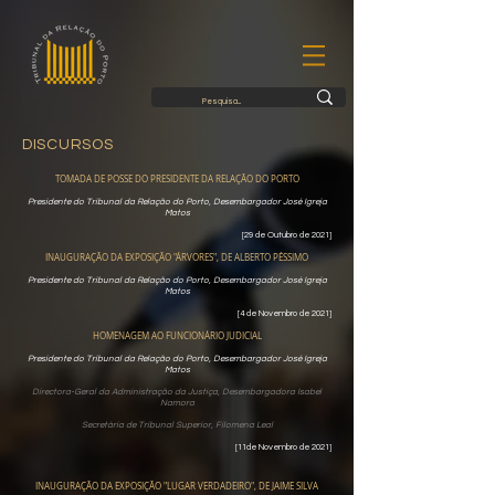
DISCURSOS
TOMADA DE POSSE DO PRESIDENTE DA RELAÇÃO DO PORTO
Presidente do Tribunal da Relação do Porto, Desembargador José Igreja
Matos
[29 de Outubro de 2021]
INAUGURAÇÃO DA EXPOSIÇÃO "ÁRVORES", DE ALBERTO PÉSSIMO
Presidente do Tribunal da Relação do Porto, Desembargador José Igreja
Matos
[4 de Novembro de 2021]
HOMENAGEM AO FUNCIONÁRIO JUDICIAL
Presidente do Tribunal da Relação do Porto, Desembargador José Igreja
Matos
Directora-Geral da Administração da Justiça, Desembargadora Isabel
Namora
Secretária de Tribunal Superior, Filomena Leal
[11de Novembro de 2021]
INAUGURAÇÃO DA EXPOSIÇÃO "LUGAR VERDADEIRO", DE JAIME SILVA