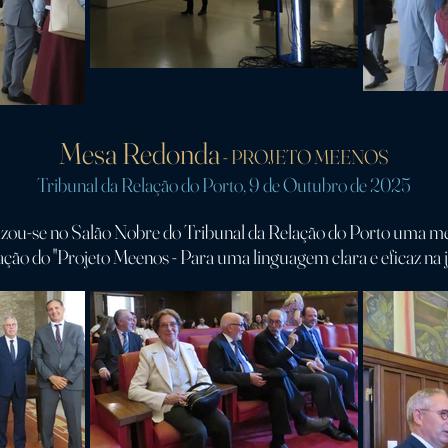
Mesa Redonda
- PROJETO MEENOS
Tribunal da Relação do Porto, 9 de Outubro de 2025
lizou-se no Salão Nobre do Tribunal da Relação do Porto uma m
ação do "Projeto Meenos - Para uma linguagem clara e eficaz na ju
Discursos
xmo. Senhor Presidente do Tribunal da Relação do Porto, Dr. José Igreja Mat
Exma. Senhora Desembargadora, Dra. Luísa Ferreira