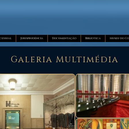
cessual
Jurisprudência
Documentação
Biblioteca
Museu do Co
Galeria Multimédia