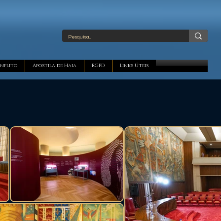
nflito
Apostila de Haia
RGPD
Links Úteis