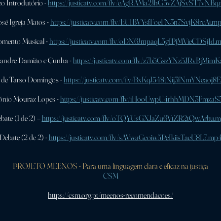
o Introdutório -
https://justicatv.com/flv/eAgRAMa2JhG5vZAjSvST7vNBq
osé Igreja Matos -
https://justicatv.com/flv/EUIBVYsfFoeFN3n7SvjK8rcAi.m
mento Musical -
https://justicatv.com/flv/oDN6JmpaqL5gIPjMVieCDSjId.
xandre Damião e Cunha -
https://justicatv.com/flv/z7b5GszYNz5JRvBjMim
 de Tarso Domingos -
https://justicatv.com/flv/BxKqJ548tNij3fNmYNeaoj8
ónio Mouraz Lopes -
https://justicatv.com/flv/iHooUwpU4rhhMDN3FmzaS
bate (1 de 2) –
https://justicatv.com/flv/oTQYUsGXJaZu6VtZR2tQwArbu.
Debate (2 de 2) -
https://justicatv.com/flv/sAVwaGeoiw5PeIkiisTacU8L7.mp
PROJETO MEENOS - Para uma linguagem clara e eficaz na justiça
CSM
https://csm.org.pt/meenos-recomendacoes/