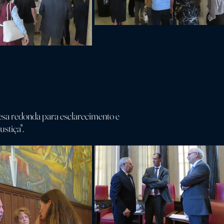
esa redonda para esclarecimento e
stiça".
os