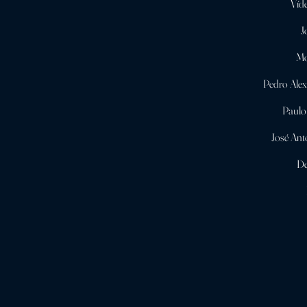
Víde
J
Mo
Pedro Ale
Paulo
José Ant
De