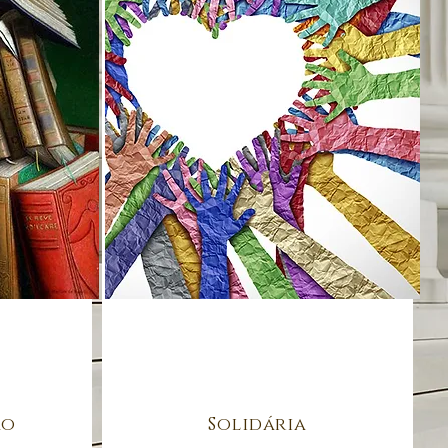
ão
Solidária