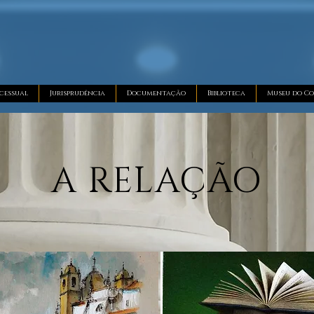
cessual
Jurisprudência
Documentação
Biblioteca
Museu do Co
A RELAÇÃO