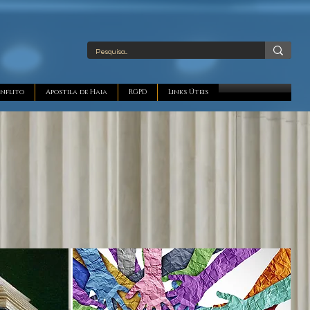
nflito
Apostila de Haia
RGPD
Links Úteis